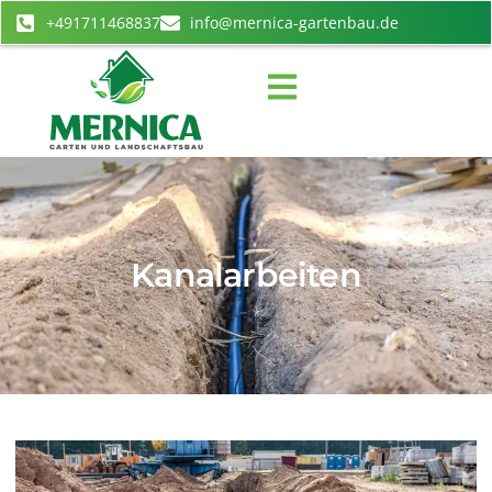
+491711468837
info@mernica-gartenbau.de
Kanalarbeiten